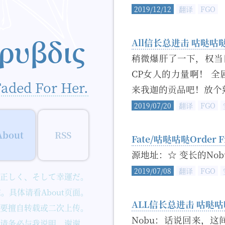
2019/12/12
翻译
FGO
ρυβδις
All信长总进击 咕哒咕
稍微爆肝了一下，权当
CP女人的力量啊！ 
Faded For Her.
来我迦的贡品吧！放个
2019/07/20
翻译
FGO
About
RSS
Fate/咕哒咕哒Order 
源地址：☆ 变长的Nobu？
2019/07/08
翻译
FGO
正しく、そして幸運だ。
宅。具体请看
About
页面。
ALL信长总进击 咕哒咕
要擅自转载或二次上传。
Nobu：话说回来，
请务必与我说明。谢谢。