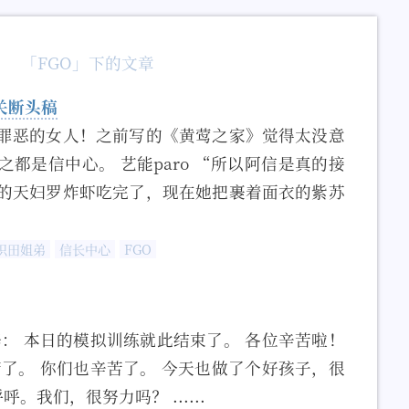
「FGO」下的文章
相关断头稿
罪恶的女人！之前写的《黄莺之家》觉得太没意
都是信中心。 艺能paro “所以阿信是真的接
的天妇罗炸虾吃完了，现在她把裹着面衣的紫苏
织田姐弟
信长中心
FGO
修： 本日的模拟训练就此结束了。 各位辛苦啦！
苦了。 你们也辛苦了。 今天也做了个好孩子，很
。我们，很努力吗？ ......