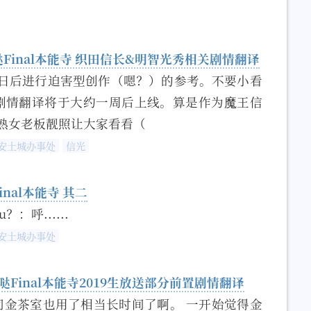
哒Final本能寺 织田信长&明智光秀相关剧情翻译
日后进行迫害型创作（嗯？）的参考。不要小看
全剧情翻译将于大约一周后上线。算是作为魔王信
熟女老板靓照让大家看看（
安土城办事处
信光
Final本能寺 其二
：呼......
安土城办事处
哒Final本能寺2019生放送部分前置剧情翻译
这间金茶室也用了相当长时间了啊。 一开始觉得金