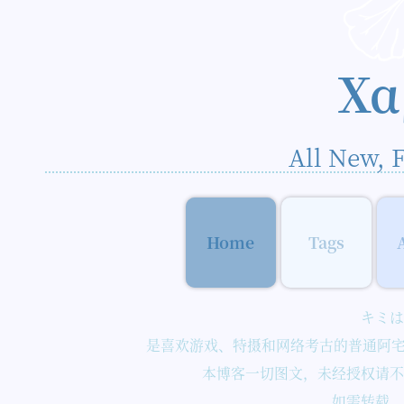
Χα
All New, 
Home
Tags
キミは
是喜欢游戏、特摄和网络考古的普通阿
本博客一切图文，未经授权请不
如需转载，