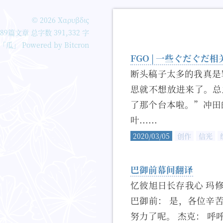
©
2026
Χαρυβδις
89篇文章
总字数 391,332 字
「瓜」
Powered by Bitcron
FGO | 一些ぐだぐだ
断头稿子太多的我真是
思就不想放进来了。总之
了那个台本啦。”冲田
叶......
2020/03/05
创作
信光
巴御前幕间翻译
忆彼旭日长存我心 玛
巴御前： 是，各位辛
努力了呢。 杰克： 呼呼呼