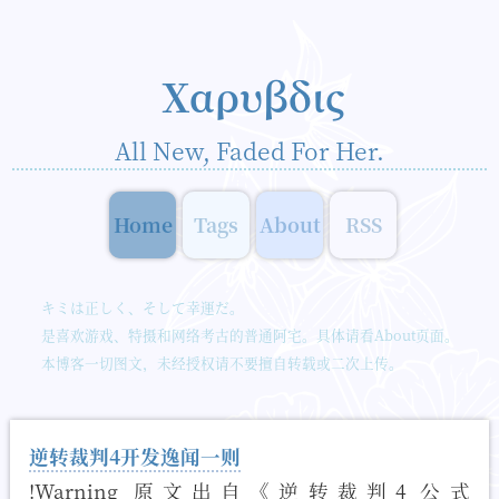
Χαρυβδις
All New, Faded For Her.
Home
Tags
About
RSS
キミは正しく、そして幸運だ。
是喜欢游戏、特摄和网络考古的普通阿宅。具体请看
About
页面。
本博客一切图文，未经授权请不要擅自转载或二次上传。
如需转载，请务必与我说明。谢谢。
个人运营的游戏&特摄资料站：
🌓
逆转裁判4开发逸闻一则
联系我☞
提问箱
!Warning 原文出自《逆转裁判4 公式