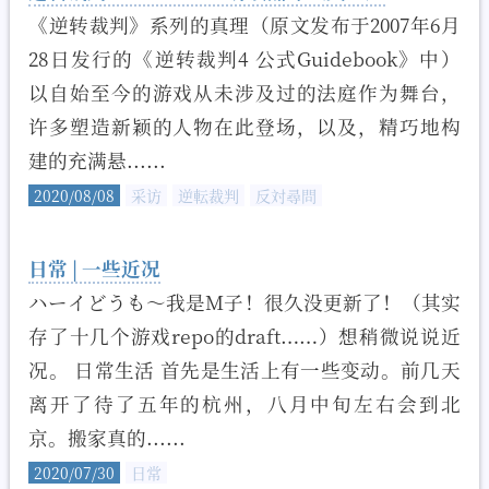
《逆转裁判》系列的真理（原文发布于2007年6月
28日发行的《逆转裁判4 公式Guidebook》中）
以自始至今的游戏从未涉及过的法庭作为舞台，
许多塑造新颖的人物在此登场，以及，精巧地构
建的充满悬......
2020/08/08
采访
逆転裁判
反対尋問
日常 | 一些近况
ハーイどうも～我是M子！很久没更新了！（其实
存了十几个游戏repo的draft……）想稍微说说近
况。 日常生活 首先是生活上有一些变动。前几天
离开了待了五年的杭州，八月中旬左右会到北
京。搬家真的......
2020/07/30
日常