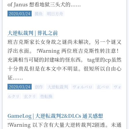
of Janus 想看地狱三头犬的......
2020/03/24
摸鱼
明日方舟
大逆転裁判 | 葬礼之前
班吉克斯家长女身故之谜尚未解决，另一个谜又
浮出水面。 !Warning 两位班吉克斯性转注意！
充满相当可疑的封建味的怪东西。 tag里的cp虽然
十分贵乱但是在本文中不明显。很短所以自由心
证......
2020/03/24
创作
大逆転裁判
ヴォルバロ
玄バロ
ヴォ
ルクリ
玄クリ
性転換
GameLog | 大逆転裁判2&DLCs 通关感想
!Warning 以下含有大量大逆转裁判2剧透。未通