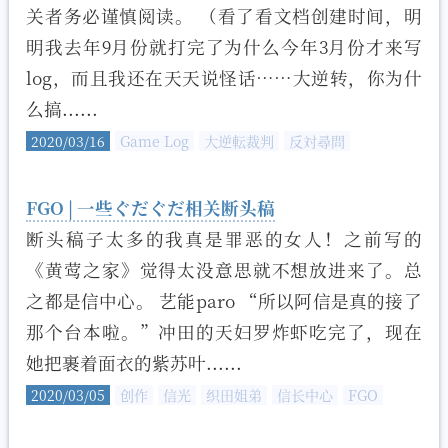
关者务必谨慎阅读。 （看了看文档创建时间，明
明我去年9月份就打完了为什么今年3月份才来写
log，而且我还在天天说怪话……大逆转，你为什
么搞......
2020/03/16
Game Log
大逆転裁判
反対尋問
FGO | 一些ぐだぐだ相关断头稿
断头稿子太多的我真是罪恶的女人！之前写的
《黄莺之家》觉得太没意思就不想放进来了。总
之都是信中心。 艺能paro “所以阿信是真的接了
那个台本啦。”冲田的天妇罗炸虾吃完了，现在
她把裹着面衣的紫苏叶......
2020/03/05
创作
信光
织田姐弟
信长中心
FGO