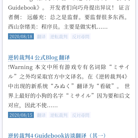
Guidebook》。 开发者们向巧舟提出异议！ 证言
者侧： 远藤充：总之是监督。要监督很多东西。
西山奈绪美：程序员。主要是做实机......
2020/08/18
翻译
逆転裁判
反対尋問
逆转裁判4 公式Blog 翻译
!Warning 本文中所有游戏专有名词除“ミサイ
ル”之外均采取官方中文译名。在《逆转裁判4》
中出现的新系统“みぬく”翻译为“看破”。 世
界上最好的小狗的名字“ミサイル”因为要和后文
对应，因此不使......
2020/08/15
翻译
逆転裁判
反対尋問
逆转裁判4 Guidebook访谈翻译（其一）