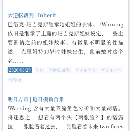
大逆転裁判 | Inherit
巴洛克·班吉克斯继承她姐姐的衣钵。 !Warning
依旧是继承了上篇的班吉克斯姐妹设定，一些主
要剧情之前的姐妹故事。有微量不明显的性描
述。 克里姆特10岁时妹妹出生，此前她对这个
名......
2020/03/29
创作
大逆転裁判
ヴォルクリ
ヴォルバロ
性転換
明日方舟 | 近日摸鱼合集
!Warning 含有大量我流角色分析和大量胡话。
舟迷思之一 想看有两个头【两张脸？】的塔露
拉，一张脸看着过去，一张脸看着未来 two faces